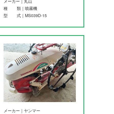
メーカー｜丸山
種 類｜噴霧機
型 式｜MS039D-15
メーカー｜ヤンマー