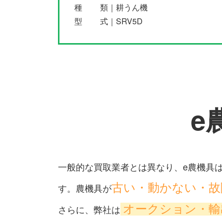
種 類｜耕うん機
型 式｜SRV5D
e
一般的な買取業者とは異なり、e農機具
古い・動かない・故
す。農機具が
オークション・
さらに、弊社は