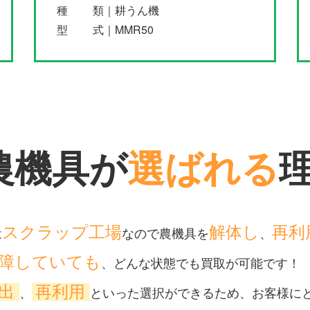
種 類｜耕うん機
型 式｜MMR50
農機具が
選ばれる
スクラップ工場
解体し
再利
は
なので農機具を
、
障していても
、どんな状態でも買取が可能です！
輸出
再利用
、
といった選択ができるため、お客様に